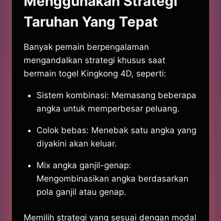
Menggunakan Strategi
Taruhan Yang Tepat
Banyak pemain berpengalaman
mengandalkan strategi khusus saat
bermain togel Kingkong 4D, seperti:
Sistem kombinasi: Memasang beberapa
angka untuk memperbesar peluang.
Colok bebas: Menebak satu angka yang
diyakini akan keluar.
Mix angka ganjil-genap:
Mengombinasikan angka berdasarkan
pola ganjil atau genap.
Memilih strategi yang sesuai dengan modal