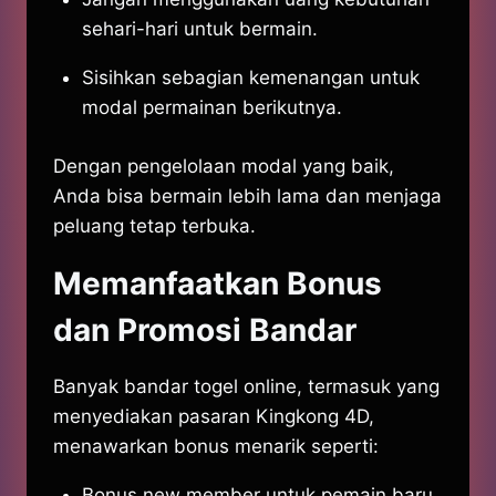
sehari-hari untuk bermain.
Sisihkan sebagian kemenangan untuk
modal permainan berikutnya.
Dengan pengelolaan modal yang baik,
Anda bisa bermain lebih lama dan menjaga
peluang tetap terbuka.
Memanfaatkan Bonus
dan Promosi Bandar
Banyak bandar togel online, termasuk yang
menyediakan pasaran Kingkong 4D,
menawarkan bonus menarik seperti:
Bonus new member untuk pemain baru.