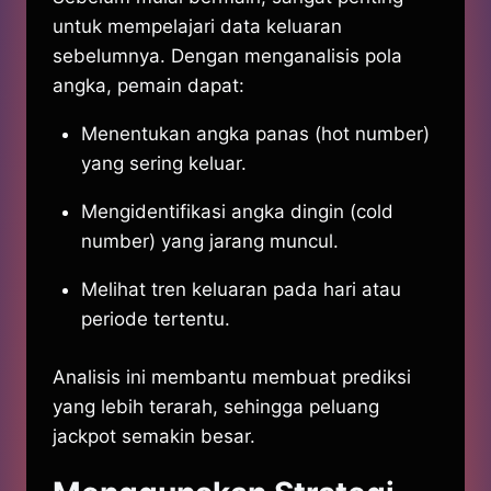
untuk mempelajari data keluaran
sebelumnya. Dengan menganalisis pola
angka, pemain dapat:
Menentukan angka panas (hot number)
yang sering keluar.
Mengidentifikasi angka dingin (cold
number) yang jarang muncul.
Melihat tren keluaran pada hari atau
periode tertentu.
Analisis ini membantu membuat prediksi
yang lebih terarah, sehingga peluang
jackpot semakin besar.