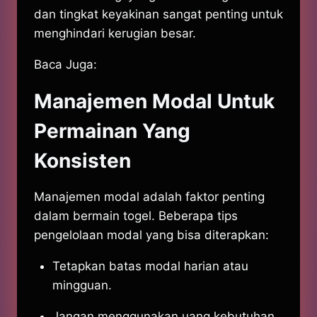
dan tingkat keyakinan sangat penting untuk
menghindari kerugian besar.
Baca Juga:
Manajemen Modal Untuk
Permainan Yang
Konsisten
Manajemen modal adalah faktor penting
dalam bermain togel. Beberapa tips
pengelolaan modal yang bisa diterapkan:
Tetapkan batas modal harian atau
mingguan.
Jangan menggunakan uang kebutuhan