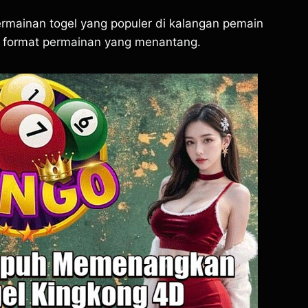
ermainan togel yang populer di kalangan pemain
 format permainan yang menantang.