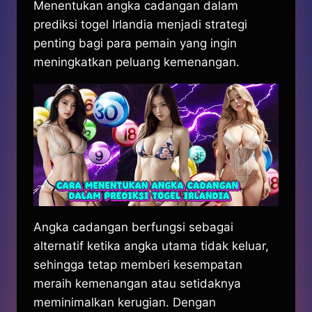
Menentukan angka cadangan dalam
prediksi togel Irlandia menjadi strategi
penting bagi para pemain yang ingin
meningkatkan peluang kemenangan.
Angka cadangan berfungsi sebagai
alternatif ketika angka utama tidak keluar,
sehingga tetap memberi kesempatan
meraih kemenangan atau setidaknya
meminimalkan kerugian. Dengan