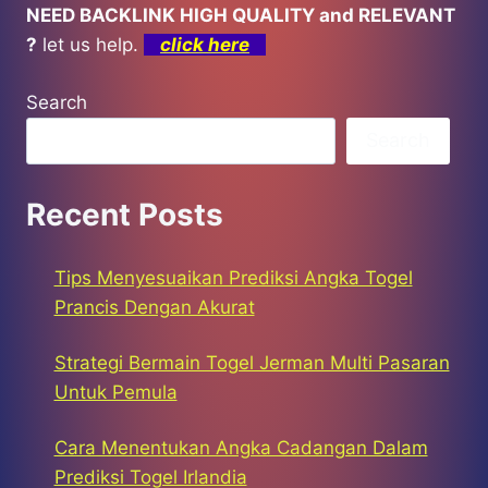
NEED BACKLINK HIGH QUALITY and RELEVANT
?
let us help.
click here
Search
Search
Recent Posts
Tips Menyesuaikan Prediksi Angka Togel
Prancis Dengan Akurat
Strategi Bermain Togel Jerman Multi Pasaran
Untuk Pemula
Cara Menentukan Angka Cadangan Dalam
Prediksi Togel Irlandia