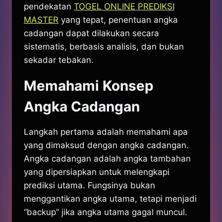
pendekatan
TOGEL ONLINE PREDIKSI
MASTER
yang tepat, penentuan angka
cadangan dapat dilakukan secara
sistematis, berbasis analisis, dan bukan
sekadar tebakan.
Memahami Konsep
Angka Cadangan
Langkah pertama adalah memahami apa
yang dimaksud dengan angka cadangan.
Angka cadangan adalah angka tambahan
yang dipersiapkan untuk melengkapi
prediksi utama. Fungsinya bukan
menggantikan angka utama, tetapi menjadi
“backup” jika angka utama gagal muncul.