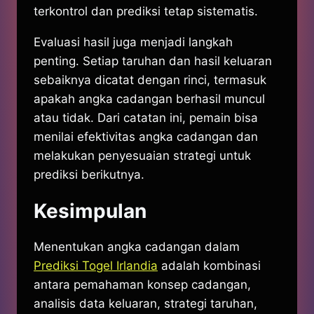
terkontrol dan prediksi tetap sistematis.
Evaluasi hasil juga menjadi langkah
penting. Setiap taruhan dan hasil keluaran
sebaiknya dicatat dengan rinci, termasuk
apakah angka cadangan berhasil muncul
atau tidak. Dari catatan ini, pemain bisa
menilai efektivitas angka cadangan dan
melakukan penyesuaian strategi untuk
prediksi berikutnya.
Kesimpulan
Menentukan angka cadangan dalam
Prediksi Togel Irlandia
adalah kombinasi
antara pemahaman konsep cadangan,
analisis data keluaran, strategi taruhan,