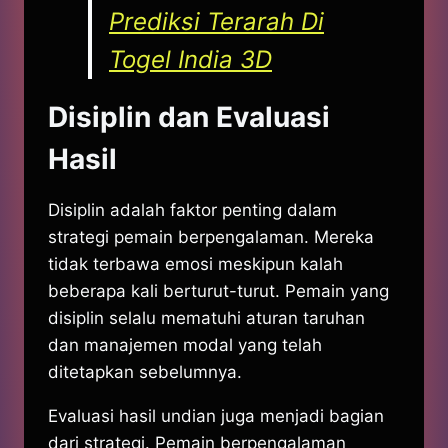
Prediksi Terarah Di
Togel India 3D
Disiplin dan Evaluasi
Hasil
Disiplin adalah faktor penting dalam
strategi pemain berpengalaman. Mereka
tidak terbawa emosi meskipun kalah
beberapa kali berturut-turut. Pemain yang
disiplin selalu mematuhi aturan taruhan
dan manajemen modal yang telah
ditetapkan sebelumnya.
Evaluasi hasil undian juga menjadi bagian
dari strategi. Pemain berpengalaman