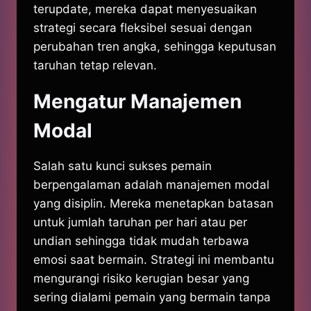
terupdate, mereka dapat menyesuaikan
strategi secara fleksibel sesuai dengan
perubahan tren angka, sehingga keputusan
taruhan tetap relevan.
Mengatur Manajemen
Modal
Salah satu kunci sukses pemain
berpengalaman adalah manajemen modal
yang disiplin. Mereka menetapkan batasan
untuk jumlah taruhan per hari atau per
undian sehingga tidak mudah terbawa
emosi saat bermain. Strategi ini membantu
mengurangi risiko kerugian besar yang
sering dialami pemain yang bermain tanpa