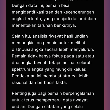
Dengan data ini, pemain bisa
mengidentifikasi tren dan kecenderungan
angka tertentu, yang menjadi dasar dalam
menentukan taruhan berikutnya.
Selain itu, analisis riwayat hasil undian
memungkinkan pemain untuk melihat
distribusi angka secara lebih menyeluruh.
Pemain tidak hanya fokus pada satu atau
dua angka favorit, tetapi melihat seluruh
spektrum angka yang mungkin keluar.
Pendekatan ini membuat strategi lebih
rasional dan berbasis fakta.
Penting juga bagi pemain berpengalaman
untuk terus memperbarui data riwayat
undian. Dengan catatan yang selalu