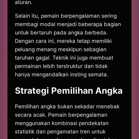
aturan.
Selain itu, pemain berpengalaman sering
membagi modal menjadi beberapa bagian
untuk bertaruh pada angka berbeda.
Dengan cara ini, mereka tetap memiliki
peluang menang meskipun sebagian
taruhan gagal. Teknik ini juga membuat
permainan lebih terstruktur dan tidak
hanya mengandalkan insting semata.
Strategi Pemilihan Angka
Pemilihan angka bukan sekadar menebak
secara acak. Pemain berpengalaman
menggunakan kombinasi pendekatan
statistik dan pengamatan tren untuk