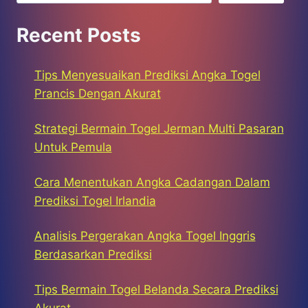
Recent Posts
Tips Menyesuaikan Prediksi Angka Togel
Prancis Dengan Akurat
Strategi Bermain Togel Jerman Multi Pasaran
Untuk Pemula
Cara Menentukan Angka Cadangan Dalam
Prediksi Togel Irlandia
Analisis Pergerakan Angka Togel Inggris
Berdasarkan Prediksi
Tips Bermain Togel Belanda Secara Prediksi