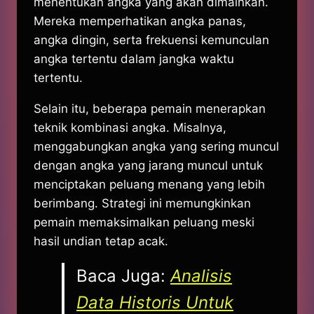
menentukan angka yang akan dimainkan.
Mereka memperhatikan angka panas,
angka dingin, serta frekuensi kemunculan
angka tertentu dalam jangka waktu
tertentu.
Selain itu, beberapa pemain menerapkan
teknik kombinasi angka. Misalnya,
menggabungkan angka yang sering muncul
dengan angka yang jarang muncul untuk
menciptakan peluang menang yang lebih
berimbang. Strategi ini memungkinkan
pemain memaksimalkan peluang meski
hasil undian tetap acak.
Baca Juga:
Analisis
Data Historis Untuk