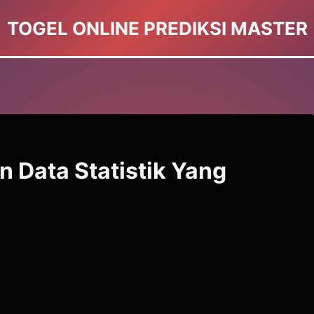
TOGEL ONLINE PREDIKSI MASTER
n Data Statistik Yang