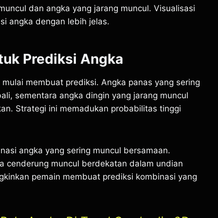
muncul dan angka yang jarang muncul. Visualisasi
si angka dengan lebih jelas.
tuk Prediksi Angka
 mulai membuat prediksi. Angka panas yang sering
li, sementara angka dingin yang jarang muncul
n. Strategi ini memadukan probabilitas tinggi
inasi angka yang sering muncul bersamaan.
ka cenderung muncul berdekatan dalam undian
ngkinkan pemain membuat prediksi kombinasi yang