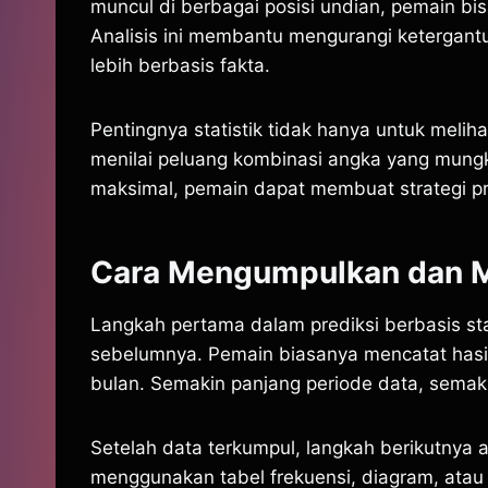
muncul di berbagai posisi undian, pemain b
Analisis ini membantu mengurangi ketergant
lebih berbasis fakta.
Pentingnya statistik tidak hanya untuk meliha
menilai peluang kombinasi angka yang mung
maksimal, pemain dapat membuat strategi pred
Cara Mengumpulkan dan M
Langkah pertama dalam prediksi berbasis st
sebelumnya. Pemain biasanya mencatat hasi
bulan. Semakin panjang periode data, semakin
Setelah data terkumpul, langkah berikutnya
menggunakan tabel frekuensi, diagram, atau