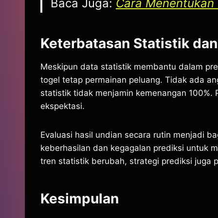
Baca Juga:
Cara Menentukan 
Keterbatasan Statistik da
Meskipun data statistik membantu dalam pr
togel tetap permainan peluang. Tidak ada ang
statistik tidak menjamin kemenangan 100%. P
ekspektasi.
Evaluasi hasil undian secara rutin menjadi b
keberhasilan dan kegagalan prediksi untuk m
tren statistik berubah, strategi prediksi juga
Kesimpulan