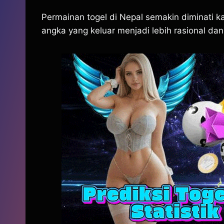
h
a
e
e
k
i
h
a
c
s
l
y
n
a
Permainan togel di Nepal semakin diminati
t
e
s
e
p
e
r
angka yang keluar menjadi lebih rasional dan
s
b
e
g
e
e
A
o
n
r
p
o
g
a
p
k
e
m
r