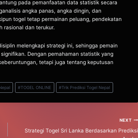
ntung pada pemanfaatan data statistik secara
analisis angka panas, angka dingin, dan
ipun togel tetap permainan peluang, pendekatan
 rasional dan terukur.
siplin melengkapi strategi ini, sehingga pemain
signifikan. Dengan pemahaman statistik yang
keberuntungan, tetapi juga tentang keputusan
 Nepal
#
TOGEL ONLINE
#
Trik Prediksi Togel Nepal
NEXT
Strategi Togel Sri Lanka Berdasarkan Prediksi