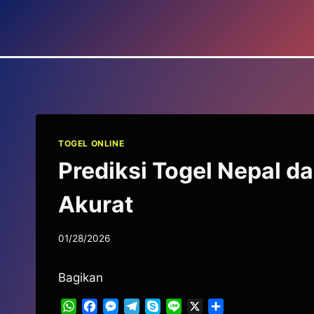
Skip
to
content
TOGEL ONLINE
Prediksi Togel Nepal da
Akurat
01/28/2026
Bagikan
W
F
M
T
S
L
X
S