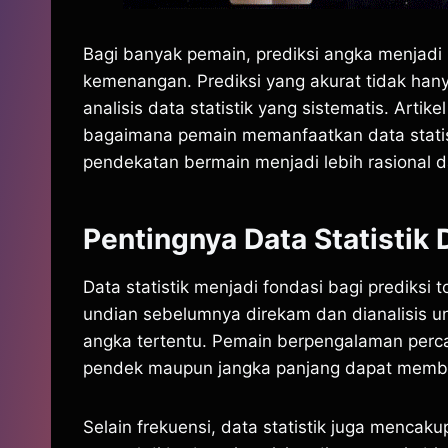
Bagi banyak pemain, prediksi angka menjadi
kemenangan. Prediksi yang akurat tidak hany
analisis data statistik yang sistematis. Artike
bagaimana pemain memanfaatkan data statis
pendekatan bermain menjadi lebih rasional d
Pentingnya Data Statistik
Data statistik menjadi fondasi bagi prediksi
undian sebelumnya direkam dan dianalisis u
angka tertentu. Pemain berpengalaman perc
pendek maupun jangka panjang dapat membe
Selain frekuensi, data statistik juga menca